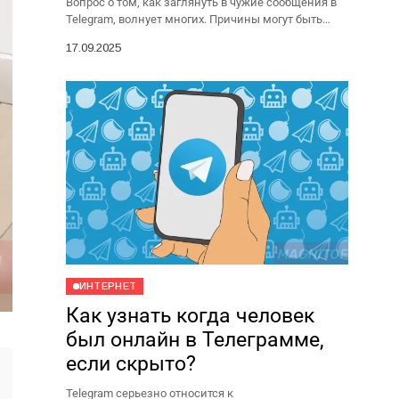
Вопрос о том, как заглянуть в чужие сообщения в
Telegram, волнует многих. Причины могут быть
разными: ревность, беспокойство за близких,
17.09.2025
подозрения в нечестности....
ИНТЕРНЕТ
Как узнать когда человек
был онлайн в Телеграмме,
если скрыто?
Telegram серьезно относится к