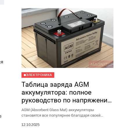
ся
ЭЛЕКТРОНИКА
Таблица заряда AGM
аккумулятора: полное
руководство по напряжению
и состоянию
AGM (Absorbent Glass Mat) аккумуляторы
е
становятся все популярнее благодаря своей
надежности, безопасности и долговечности.
12.10.2025
Однако, чтобы такой аккумулятор служил долго и