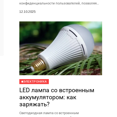
конфиденциальности пользователей, позволяя
гибко настраивать видимость своего сетевого
12.10.2025
статуса. Если человек скрыл время последней
активности, вместо точного времени вы...
ЭЛЕКТРОНИКА
LED лампа со встроенным
аккумулятором: как
заряжать?
Светодиодная лампа со встроенным