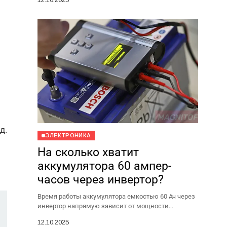
простых и доступных способов определить...
д.
ЭЛЕКТРОНИКА
На сколько хватит
аккумулятора 60 ампер-
часов через инвертор?
Время работы аккумулятора емкостью 60 Ач через
инвертор напрямую зависит от мощности
подключенных приборов. Если говорить о средних
12.10.2025
значениях, то для нагрузки в...