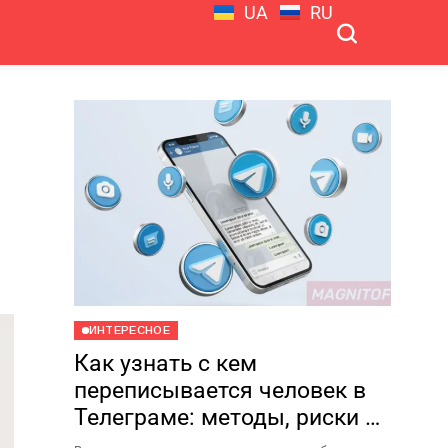
UA
RU
й
ИНТЕРЕСНОЕ
Как узнать с кем
переписывается человек в
Телеграме: методы, риски и
почему это плохая идея