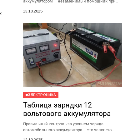
аккумулятором — незаменимый помощник при
отключениях света. Чтобы она служила долго и не
13.10.2025
х
подвела в нужный момент, важно правильно...
ЭЛЕКТРОНИКА
Таблица зарядки 12
вольтового аккумулятора
Правильный контроль за уровнем заряда
автомобильного аккумулятора — это залог его
долгой и беспроблемной службы. Один из самых
12.10.2025