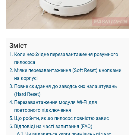
Зміст
Коли необхідне перезавантаження розумного
пилососа
М’яке перезавантаження (Soft Reset) кнопками
на корпусі
Повне скидання до заводських налаштувань
(Hard Reset)
Перезавантаження модуля Wi-Fi для
повторного підключення
Що робити, якщо пилосос повністю завис
Відповіді на часті запитання (FAQ)
Чи видаляться карти приміщень під час