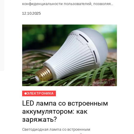
конфиденциальности пользователей, позволяя
гибко настраивать видимость своего сетевого
12.10.2025
статуса. Если человек скрыл время последней
активности, вместо точного времени вы...
ЭЛЕКТРОНИКА
LED лампа со встроенным
аккумулятором: как
заряжать?
Светодиодная лампа со встроенным