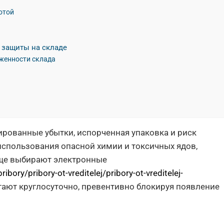
отой
 защиты на складе
уженности склада
ированные убытки, испорченная упаковка и риск
использования опасной химии и токсичных ядов,
ще выбирают электронные
ibory/pribory-ot-vreditelej/pribory-ot-vreditelej-
отают круглосуточно, превентивно блокируя появление