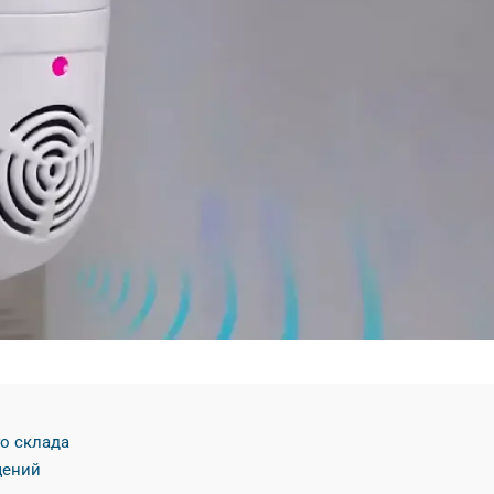
го склада
щений