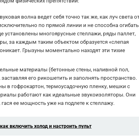
рядом физических препятствий:
уковая волна ведет себя точно так же, как луч света о
сключительно по прямой линии и не способна огибать
где установлены многоярусные стеллажи, ряды паллет,
ры, за каждым таким объектом образуется «слепая
проникает. Грызуны моментально находят эти тихие
ельные материалы (бетонные стены, наливной пол,
, заставляя его рикошетить и заполнять пространство.
ы в гофрокартон, термоусадочную пленку, мешки с
ериалы работают как идеальные звукоизоляторы. Они
гася ее мощность уже на подлете к стеллажу.
как включить холод и настроить пульт