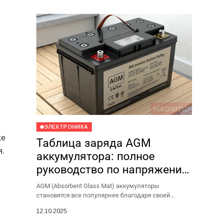
ЭЛЕКТРОНИКА
же
Таблица заряда AGM
.
аккумулятора: полное
руководство по напряжению
и состоянию
AGM (Absorbent Glass Mat) аккумуляторы
становятся все популярнее благодаря своей
надежности, безопасности и долговечности.
12.10.2025
Однако, чтобы такой аккумулятор служил долго и