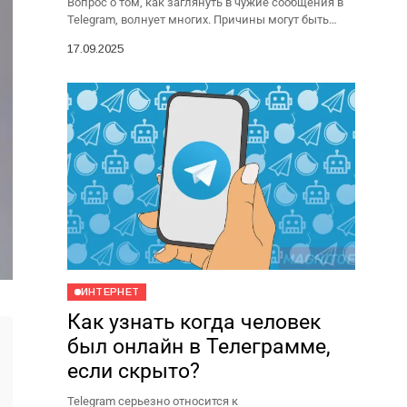
Вопрос о том, как заглянуть в чужие сообщения в
Telegram, волнует многих. Причины могут быть
разными: ревность, беспокойство за близких,
17.09.2025
подозрения в нечестности....
ИНТЕРНЕТ
Как узнать когда человек
был онлайн в Телеграмме,
если скрыто?
Telegram серьезно относится к