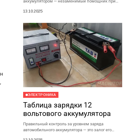
аккумулятором — незаменимый помощник при
отключениях света. Чтобы она служила долго и не
13.10.2025
подвела в нужный момент, важно правильно...
лн
,
ЭЛЕКТРОНИКА
о
Таблица зарядки 12
вольтового аккумулятора
Правильный контроль за уровнем заряда
автомобильного аккумулятора — это залог его
долгой и беспроблемной службы. Один из самых
12.10.2025