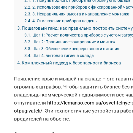
1. Покупка одного прибора на огромную площадь
2. Использование приборов с фиксированной част
3. Неправильная высота и направление монтажа
4. Отключение приборов на день
Пошаговый гайд: как правильно построить систему
Шаг 1: Расчет количества приборов с учетом загр
Шаг 2: Правильное зонирование и монтаж
Шаг 3: Обеспечение непрерывности питания
Шаг 4: Бытовая гигиена склада
Комплексный подход к безопасности бизнеса
Появление крыс и мышей на складе – это гарант
огромных штрафов. Чтобы защитить бизнес без 
владельцы коммерческой недвижимости все ча
отпугиватели
https://lemanso.com.ua/osvetitelnye-pr
otpugivateli/
. Эти технологичные устройства раб
вредителей на объекте.