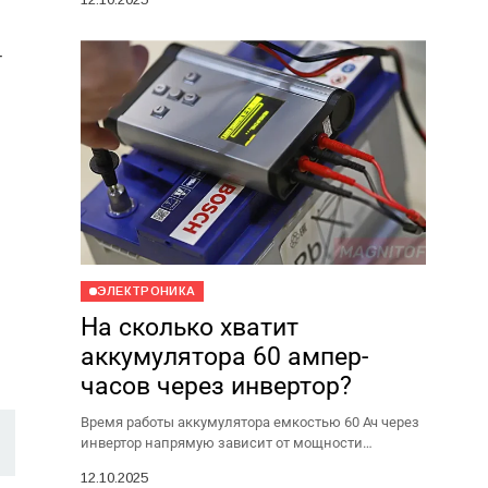
простых и доступных способов определить...
т
ЭЛЕКТРОНИКА
На сколько хватит
аккумулятора 60 ампер-
часов через инвертор?
Время работы аккумулятора емкостью 60 Ач через
инвертор напрямую зависит от мощности
подключенных приборов. Если говорить о средних
12.10.2025
значениях, то для нагрузки в...