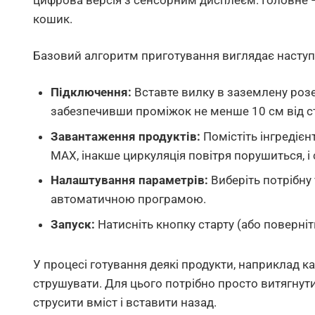
цифрова версія з сенсорним дисплеєм. Головне –
кошик.
Базовий алгоритм приготування виглядає насту
Підключення:
Вставте вилку в заземлену розе
забезпечивши проміжок не менше 10 см від ст
Завантаження продуктів:
Помістіть інгредіє
MAX, інакше циркуляція повітря порушиться, і
Налаштування параметрів:
Виберіть потрібну 
автоматичною програмою.
Запуск:
Натисніть кнопку старту (або поверніт
У процесі готування деякі продукти, наприклад к
струшувати. Для цього потрібно просто витягнути
струсити вміст і вставити назад.