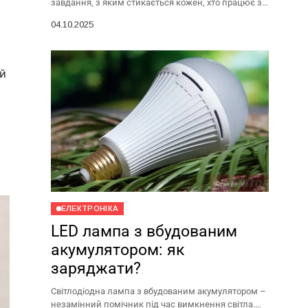
завдання, з яким стикається кожен, хто працює з
документами, пише статті або просто спілкується в
04.10.2025
мережі....
ай
ЕЛЕКТРОНІКА
LED лампа з вбудованим
акумулятором: як
заряджати?
Світлодіодна лампа з вбудованим акумулятором –
незамінний помічник під час вимкнення світла.