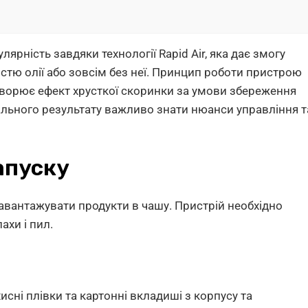
лярність завдяки технології Rapid Air, яка дає змогу
істю олії або зовсім без неї. Принцип роботи пристрою
створює ефект хрусткої скоринки за умови збереження
ального результату важливо знати нюанси управління т
апуску
завантажувати продукти в чашу. Пристрій необхідно
ахи і пил.
хисні плівки та картонні вкладиші з корпусу та