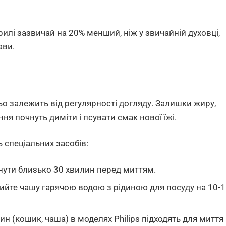
рилі зазвичай на 20% менший, ніж у звичайній духовці,
ави.
ньо залежить від регулярності догляду. Залишки жиру,
ння почнуть диміти і псувати смак нової їжі.
 спеціальних засобів:
ути близько 30 хвилин перед миттям.
лийте чашу гарячою водою з рідиною для посуду на 10-
ин (кошик, чаша) в моделях Philips підходять для миття