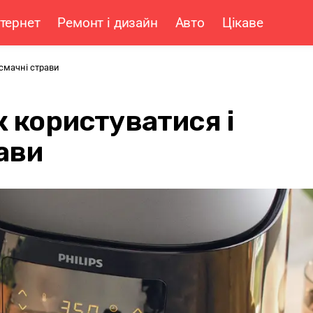
нтернет
Ремонт і дизайн
Авто
Цікаве
 смачні страви
к користуватися і
ави