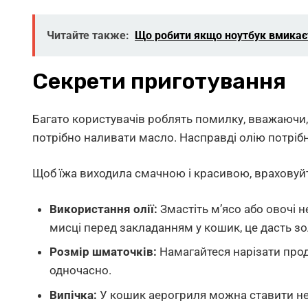
Читайте также:
Що робити якщо ноутбук вмикаєт
Секрети приготування
Багато користувачів роблять помилку, вважаючи,
потрібно наливати масло. Насправді олію потріб
Щоб їжа виходила смачною і красивою, враховуйт
Використання олії:
Змастіть м’ясо або овочі н
мисці перед закладанням у кошик, це дасть з
Розмір шматочків:
Намагайтеся нарізати про
одночасно.
Випічка:
У кошик аерогриля можна ставити нев