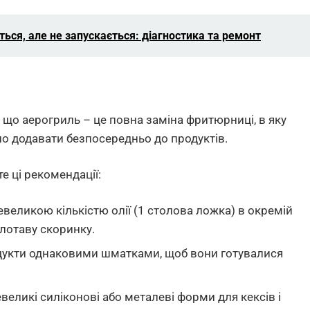
ься, але не запускається: діагностика та ремонт
 що аерогриль – це повна заміна фритюрниці, в яку
но додавати безпосередньо до продуктів.
е ці рекомендації:
евеликою кількістю олії (1 столова ложка) в окремій
олотаву скоринку.
дукти однаковими шматками, щоб вони готувалися
еликі силіконові або металеві форми для кексів і