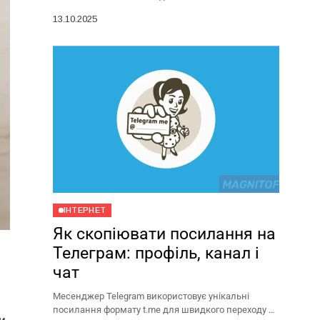
Щоб вона служила довго і не підвела в потрібний
13.10.2025
момент, важливо...
ІНТЕРНЕТ
Як скопіювати посилання на
Телеграм: профіль, канал і
чат
Месенджер Telegram використовує унікальні
посилання формату t.me для швидкого переходу до