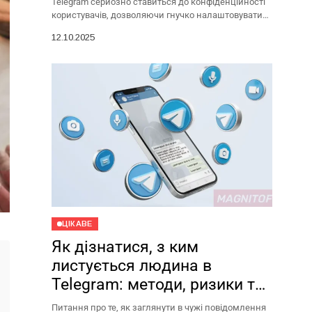
Telegram серйозно ставиться до конфіденційності
користувачів, дозволяючи гнучко налаштовувати
видимість свого мережевого статусу. Якщо людина
12.10.2025
приховала час останньої активності, замість
точного часу ви...
ЦІКАВЕ
Як дізнатися, з ким
листується людина в
Telegram: методи, ризики та
чому це погана ідея
Питання про те, як заглянути в чужі повідомлення