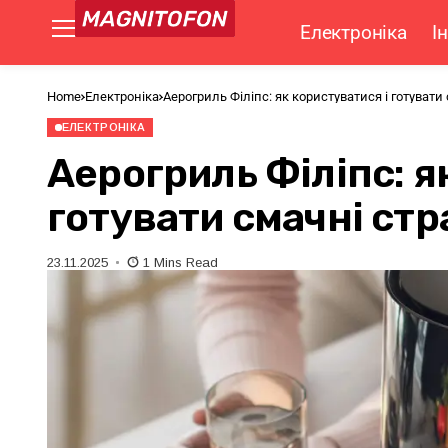
Електроніка
І
Home
Електроніка
Аерогриль Філіпс: як користуватися і готувати
ЕЛЕКТРОНІКА
Аерогриль Філіпс: я
готувати смачні стр
23.11.2025
1 Mins Read