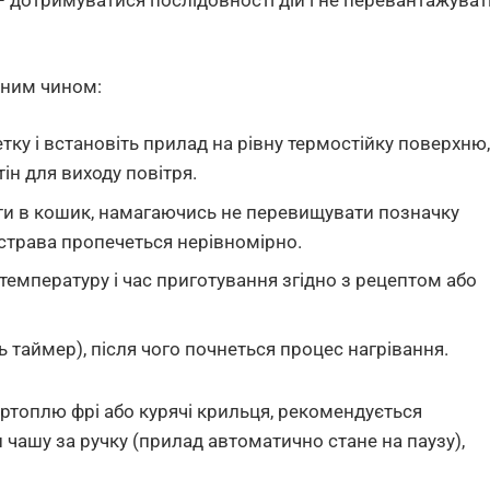
 дотримуватися послідовності дій і не перевантажуват
пним чином:
тку і встановіть прилад на рівну термостійку поверхню,
ін для виходу повітря.
нти в кошик, намагаючись не перевищувати позначку
 страва пропечеться нерівномірно.
температуру і час приготування згідно з рецептом або
ь таймер), після чого почнеться процес нагрівання.
артоплю фрі або курячі крильця, рекомендується
 чашу за ручку (прилад автоматично стане на паузу),