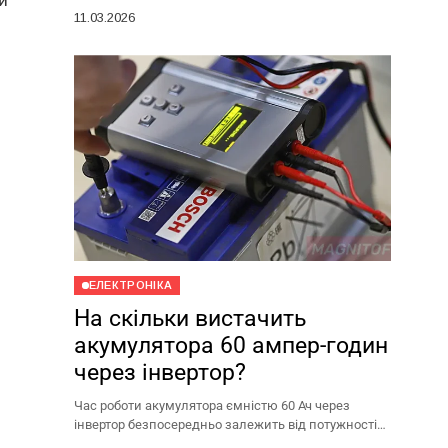
и
профілів, каналів і окремих повідомлень.
11.03.2026
Поділитися таким лінком набагато зручніше, ніж
диктувати...
ЕЛЕКТРОНІКА
На скільки вистачить
акумулятора 60 ампер-годин
через інвертор?
Час роботи акумулятора ємністю 60 Ач через
інвертор безпосередньо залежить від потужності
підключених приладів. Якщо говорити про середні