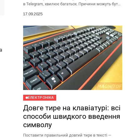
в Telegram, хвилює багатьох. Причини можуть бути
різними: ревнощі, занепокоєння за близьких,
17.09.2025
підозри в нечесності....
а
ЕЛЕКТРОНІКА
Довге тире на клавіатурі: всі
способи швидкого введення
символу
Поставити правильний довгий тире в тексті —