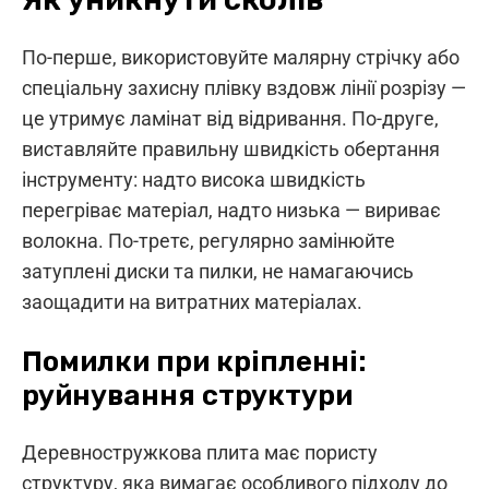
По-перше, використовуйте малярну стрічку або
спеціальну захисну плівку вздовж лінії розрізу —
це утримує ламінат від відривання. По-друге,
виставляйте правильну швидкість обертання
інструменту: надто висока швидкість
перегріває матеріал, надто низька — вириває
волокна. По-третє, регулярно замінюйте
затуплені диски та пилки, не намагаючись
заощадити на витратних матеріалах.
Помилки при кріпленні:
руйнування структури
Деревностружкова плита має пористу
структуру, яка вимагає особливого підходу до