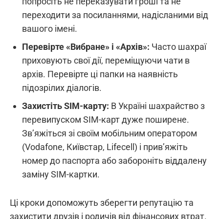
попросіть не переказувати гроші та не
переходити за посиланнями, надісланими від
вашого імені.
Перевірте «Вибране» і «Архів»:
Часто шахраї
приховують свої дії, переміщуючи чати в
архів. Перевірте ці папки на наявність
підозрілих діалогів.
Захистіть SIM-карту:
В Україні шахрайство з
перевипуском SIM-карт дуже поширене.
Зв’яжіться зі своїм мобільним оператором
(Vodafone, Київстар, Lifecell) і прив’яжіть
номер до паспорта або забороніть віддалену
заміну SIM-картки.
Ці кроки допоможуть зберегти репутацію та
захистити друзів і родичів від фінансових втрат.