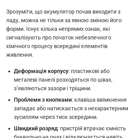
Зрозуміти, що акумулятор почав виходити з
ладу, можна не тільки за явною зміною його
форми. Існує кілька непрямих ознак, які
сигналізують про початок небезпечного
хімічного процесу всередині елементів
живлення.
Деформація корпусу
: пластикові або
металеві панелі розходяться по швах,
з’являються зазори і тріщини.
Проблеми з кнопками
: клавіша ввімкнення
западає або натискається з нехарактерним
зусиллям через тиск зсередини.
Швидкий розряд
: пристрій втрачає ємність
буквально на очах і відключається навіть